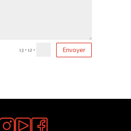
Envoyer
=
13 + 12