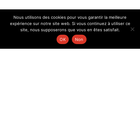
Nous utilisons des cookies pour vous garantir la meilleure
expérience sur notre site web. Si vous continuez à utiliser ce
site, nous supposerons que vous en êtes satisfait.
OK
Non
FEST NOZ
SAM 08 AOÛT 2026 - MELRAND
(56)